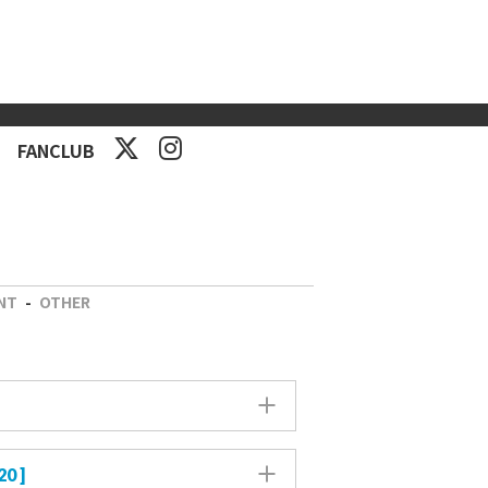
FANCLUB
ENT
-
OTHER
20 ]