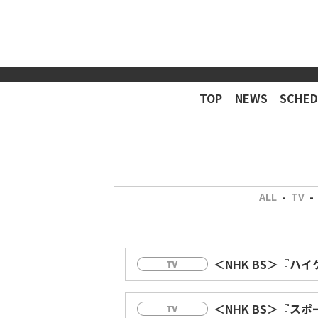
TOP
NEWS
SCHED
ALL
-
TV
-
＜NHK BS＞『
＜NHK BS＞『